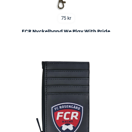
75
kr
FCR Nyckelband We Play With Pride