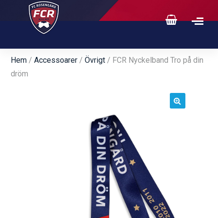
Hem
/
Accessoarer
/
Övrigt
/ FCR Nyckelband Tro på din
dröm
🔍