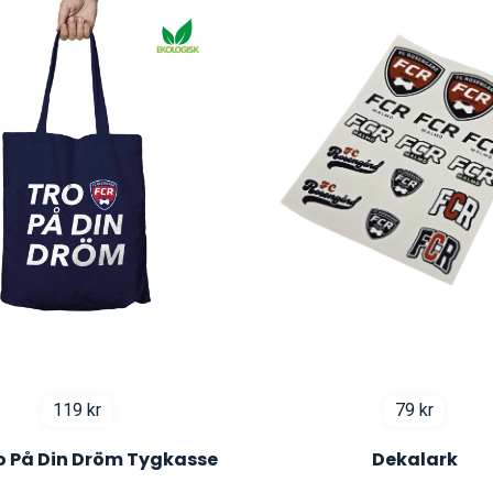
119
kr
79
kr
o På Din Dröm Tygkasse
Dekalark