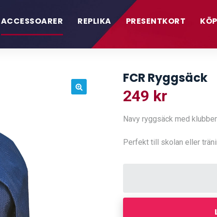
ACCESSOARER
REPLIKA
PRESENTKORT
KÖP
FCR Ryggsäck
249
kr
🔍
Navy ryggsäck med klubbemb
Perfekt till skolan eller trän