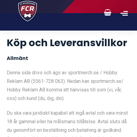
Köp och Leveransvillkor
Allmänt
Denna sida drivs och ägs av sportmerch.se / Hobby
Reklam AB (5561-728 063). Nedan kan sportmerch.se/
Hobby Reklam AB komma att hänvisas till som (vi, vår,
oss) och kund (du, dig, din).
Du ska vara juridiskt kapabel att ingå avtal och vara minst
18 år gammal eller ha målsmans tillåtelse. Avtal sluts då
du genomfört en beställning och betalning är godkänd.