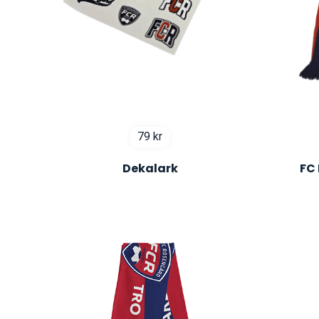
79
kr
Dekalark
FC