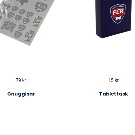
79
kr
15
kr
Gnuggisar
Tablettask