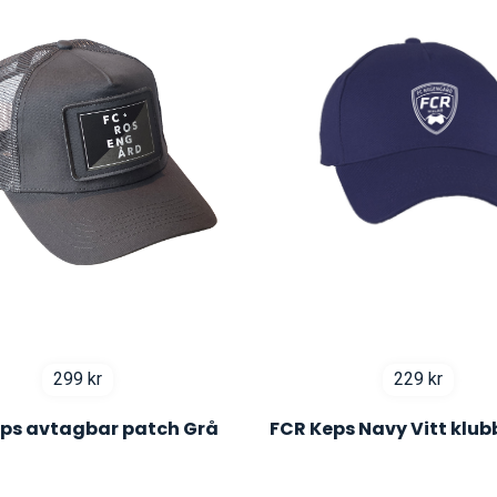
299
kr
229
kr
ps avtagbar patch Grå
FCR Keps Navy Vitt klu