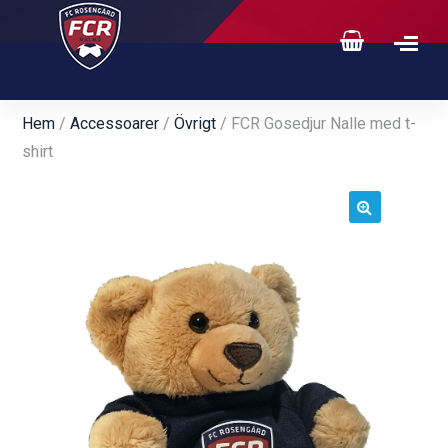
Hem
/
Accessoarer
/
Övrigt
/ FCR Gosedjur Nalle med t-
shirt
🔍