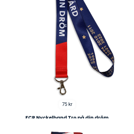
75
kr
FCR Nyckelband Tro på din dröm