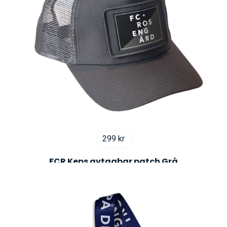
299
kr
FCR Keps avtagbar patch Grå