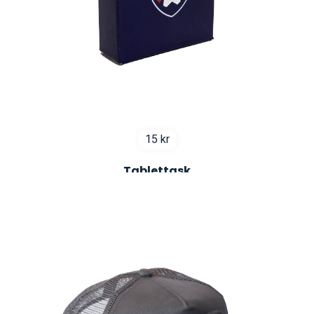
15
kr
Tablettask