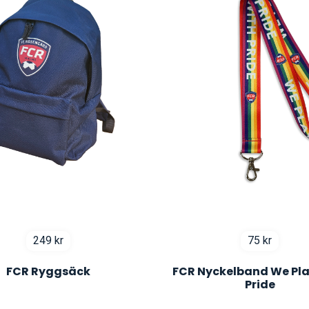
249
kr
75
kr
FCR Ryggsäck
FCR Nyckelband We Pla
Pride