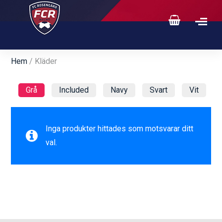
Hem
/ Kläder
Grå
Included
Navy
Svart
Vit
Inga produkter hittades som motsvarar ditt
val.