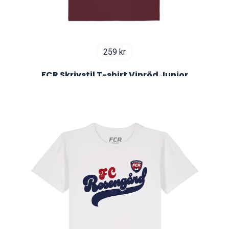
259
kr
FCR Skrivstil T-shirt Vinröd Junior