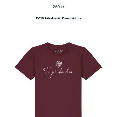
259
kr
FCR Malmö Tee vit Jr