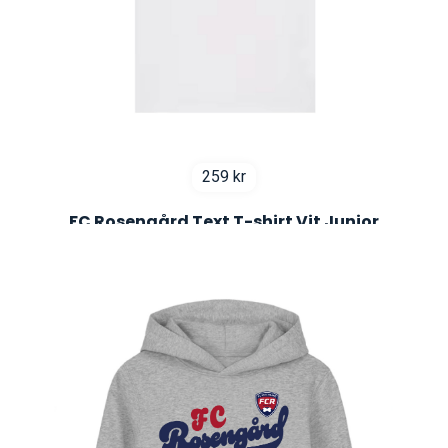
259
kr
FC Rosengård Text T-shirt Vit Junior