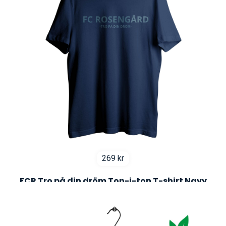
269
kr
FCR Tro på din dröm Ton-i-ton T-shirt Navy