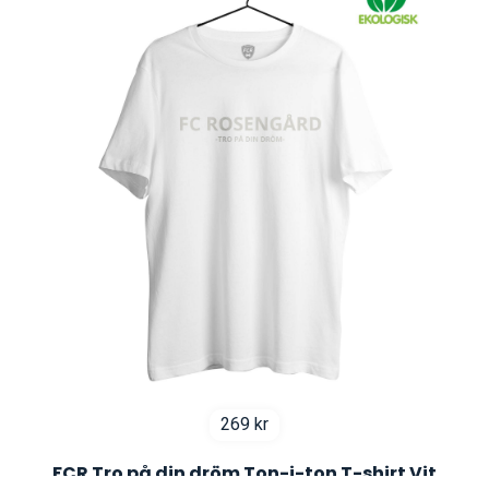
269
kr
FCR Tro på din dröm Ton-i-ton T-shirt Vit