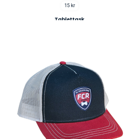
15
kr
Tablettask