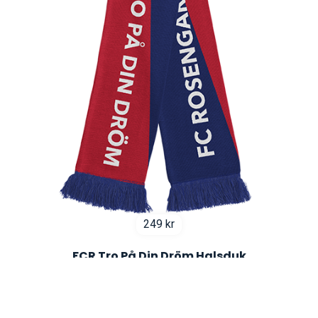
249
kr
FCR Tro På Din Dröm Halsduk