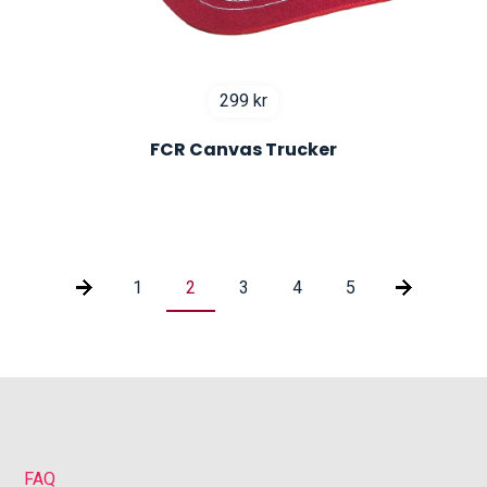
299
kr
FCR Canvas Trucker
1
2
3
4
5
FAQ