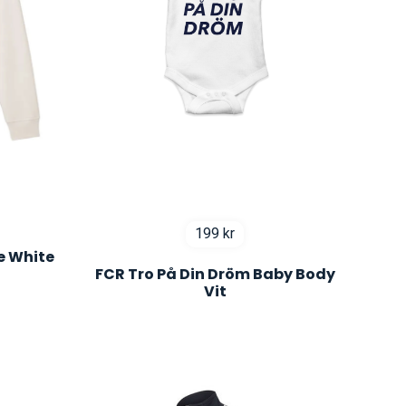
199
kr
e White
FCR Tro På Din Dröm Baby Body
Vit