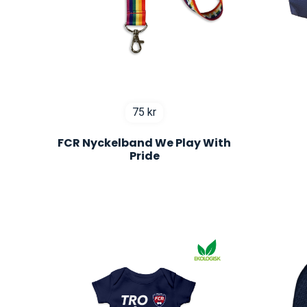
75
kr
FCR Nyckelband We Play With
Pride