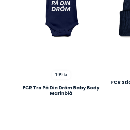
199
kr
FCR St
FCR Tro På Din Dröm Baby Body
Marinblå