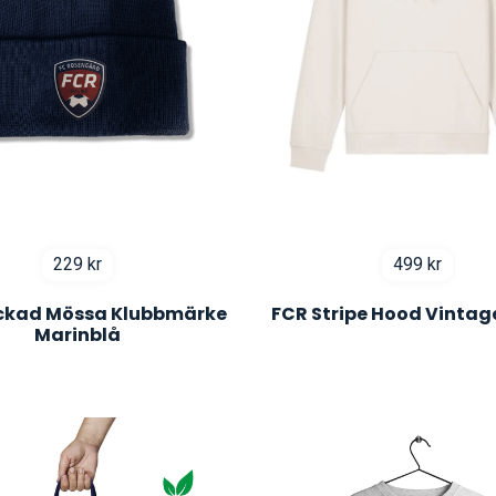
229
kr
499
kr
ickad Mössa Klubbmärke
FCR Stripe Hood Vintag
Marinblå