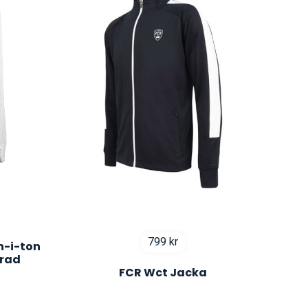
799
kr
n-i-ton
erad
FCR Wct Jacka