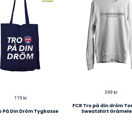
399
kr
119
kr
FCR Tro på din dröm To
o På Din Dröm Tygkasse
Sweatshirt Gråmel